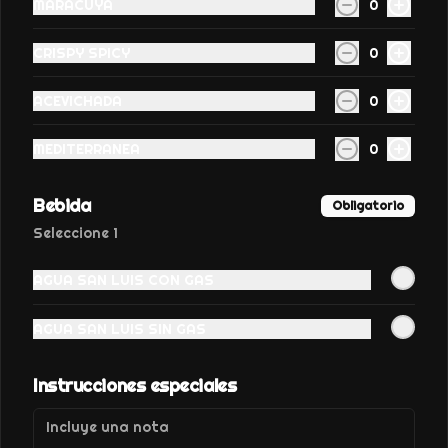
MARACUYA
0
Conócenos
CRISPY SPICY
0
ZONA DE DELIVERY
Términos y condiciones
ACEVICHADA
0
Política de privacidad
MEDITERRANEA
0
Redes sociales
Bebida
Obligatorio
Instagram
Seleccione 1
Facebook
AGUA SAN LUIS CON GAS
Mi cuenta
AGUA SAN LUIS SIN GAS
PEDIR
POLÍTICA DE COOKIES
INICIAR SESIÓN
Instrucciones especiales
Haga clic en Aceptar para permitir que Justo use
cookies a fin de personalizar este sitio, publicar
anuncios y medir su eficiencia en otras apps y