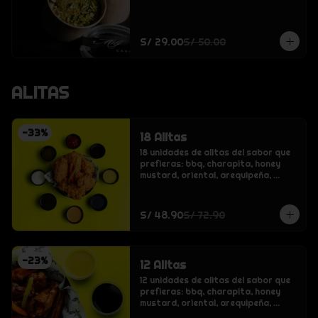
S/ 29.00
S/ 50.00
ALITAS
-
33
%
18 Alitas
18 unidades de alitas del sabor que 
prefieras: bbq, charapita, honey 
mustard, oriental, arequipeña, 
crispy o buffalo.
S/ 48.90
S/ 72.90
-
23
%
12 Alitas
12 unidades de alitas del sabor que 
prefieras: bbq, charapita, honey 
mustard, oriental, arequipeña, 
crispy o buffalo.