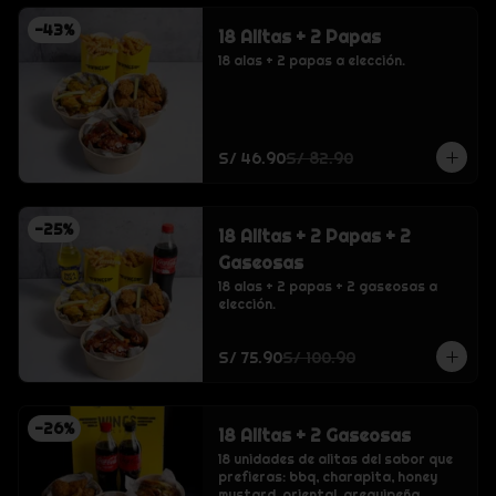
-
43
%
18 Alitas + 2 Papas
18 alas + 2 papas a elección.
S/ 46.90
S/ 82.90
-
25
%
18 Alitas + 2 Papas + 2
Gaseosas
18 alas + 2 papas + 2 gaseosas a 
elección.
S/ 75.90
S/ 100.90
-
26
%
18 Alitas + 2 Gaseosas
18 unidades de alitas del sabor que 
prefieras: bbq, charapita, honey 
mustard, oriental, arequipeña, 