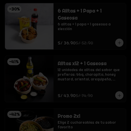
-
30
%
6 Alitas + 1 Papa + 1
Gaseosa
6 alitas + 1 papa + 1 gaseosa a 
elección
S/ 36.90
S/ 52.90
-
41
%
Alitas x12 + 1 Gaseosa
12 unidades de alitas del sabor que 
prefieras: bbq, charapita, honey 
mustard, oriental, arequipeña, 
crispy o buffalo., inca kola, coca 
cola, inca kola cero sin azucar, coca 
cola cero sin azucar, agua sin gas 
S/ 43.90
S/ 74.90
san luis
-
42
%
Promo 2x1
Elige 2 cuchareables de tu sabor 
favorito