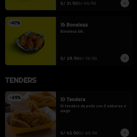
S/ 31.90
S/ 45.90
-
47
%
16 Boneless
Boneless x16.
S/ 38.90
S/ 72.90
TENDERS
-
28
%
10 Tenders
10 tenders de pollo con 2 sabores a 
elegir
S/ 45.90
S/ 63.90