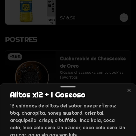
S/ 6.50
POSTRES
-
36
%
Cuchareable de Cheesecake
de Oreo
Clásico cheesecake con tu cookies 
favoritas
S/ 18.00
S/ 28.00
Alitas x12 + 1 Gaseosa
12 unidades de alitas del sabor que prefieras:
-
36
%
bbq, charapita, honey mustard, oriental,
Cuchareable de alfajor
arequipeña, crispy o buffalo., inca kola, coca
Un clásico coronado con manjar
cola, inca kola cero sin azucar, coca cola cero sin
azucar, agua sin gas san luis