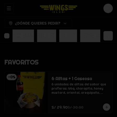
ABRIR MENU DE NAVEGACIÓN
LOG
¿DÓNDE QUIERES PEDIR?
ITAS
BONELESS
TENDERS
BEBIDAS
POSTRES
FAVORITOS
-
0
%
6 Alitas + 1 Gaseosa
6 unidades de alitas del sabor que 
prefieras: bbq, charapita, honey 
mustard, oriental, arequipeña, 
crispy o buffalo., inca kola, coca 
cola, inca kola cero sin azucar, coca 
cola cero sin azucar, agua sin gas 
S/ 29.90
S/ 30.00
san luis