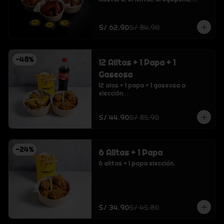
crispy o buffalo., inca kola, coca 
cola, inca kola cero sin azucar, coca 
cola cero sin azucar, agua sin gas 
S/ 62.90
S/ 84.90
san luis
-
48
%
12 Alitas + 1 Papa + 1
Gaseosa
12 alas + 1 papa + 1 gaseosa a 
elección.
S/ 44.90
S/ 85.90
-
24
%
6 Alitas + 1 Papa
6 alitas + 1 papa elección.
S/ 34.90
S/ 45.80