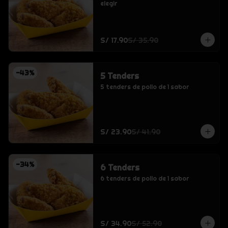
elegir
S/ 17.90
S/ 35.90
-
43
%
5 Tenders
5 tenders de pollo de 1 sabor
S/ 23.90
S/ 41.90
-
34
%
6 Tenders
6 tenders de pollo de 1 sabor
S/ 34.90
S/ 52.90