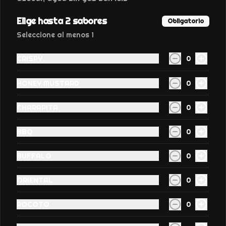
S/ 18.00
S/ 28.00
Elige hasta 2 sabores
Obligatorio
Seleccione al menos 1
-
36
%
Torta cuchareable de
CRISPY
0
Chocolate
Cuchareable de torta de chocolate 
HONEY MUSTARD
0
fudge y manjar
CHARAPITA
0
S/ 18.00
S/ 28.00
BBQ
0
BUFFALO
0
ORIENTAL
0
ROCOTO
0