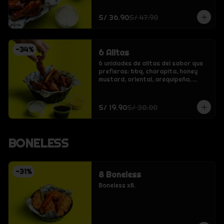
S/ 36.90
S/ 47.90
-
34
%
6 Alitas
6 unidades de alitas del sabor que 
prefieras: bbq, charapita, honey 
mustard, oriental, arequipeña, 
crispy o buffalo.
S/ 19.90
S/ 30.00
BONELESS
-
31
%
8 Boneless
Boneless x8.