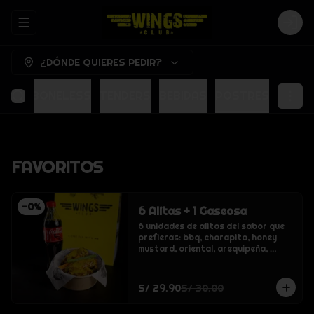
ABRIR MENU DE NAVEGACIÓN
LOG
¿DÓNDE QUIERES PEDIR?
ITAS
BONELESS
TENDERS
BEBIDAS
POSTRES
FAVORITOS
-
0
%
6 Alitas + 1 Gaseosa
6 unidades de alitas del sabor que 
prefieras: bbq, charapita, honey 
mustard, oriental, arequipeña, 
crispy o buffalo., inca kola, coca 
cola, inca kola cero sin azucar, coca 
cola cero sin azucar, agua sin gas 
S/ 29.90
S/ 30.00
san luis