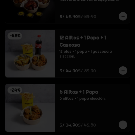
crispy o buffalo., inca kola, coca 
cola, inca kola cero sin azucar, coca 
cola cero sin azucar, agua sin gas 
S/ 62.90
S/ 84.90
san luis
-
48
%
12 Alitas + 1 Papa + 1
Gaseosa
12 alas + 1 papa + 1 gaseosa a 
elección.
S/ 44.90
S/ 85.90
-
24
%
6 Alitas + 1 Papa
6 alitas + 1 papa elección.
S/ 34.90
S/ 45.80