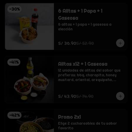
-
30
%
6 Alitas + 1 Papa + 1
Gaseosa
6 alitas + 1 papa + 1 gaseosa a 
elección
S/ 36.90
S/ 52.90
-
41
%
Alitas x12 + 1 Gaseosa
12 unidades de alitas del sabor que 
prefieras: bbq, charapita, honey 
mustard, oriental, arequipeña, 
crispy o buffalo., inca kola, coca 
cola, inca kola cero sin azucar, coca 
cola cero sin azucar, agua sin gas 
S/ 43.90
S/ 74.90
san luis
-
42
%
Promo 2x1
Elige 2 cuchareables de tu sabor 
favorito