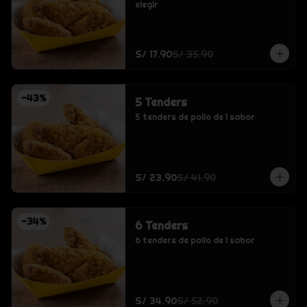
elegir
S/ 17.90
S/ 35.90
-
43
%
5 Tenders
5 tenders de pollo de 1 sabor
S/ 23.90
S/ 41.90
-
34
%
6 Tenders
6 tenders de pollo de 1 sabor
S/ 34.90
S/ 52.90