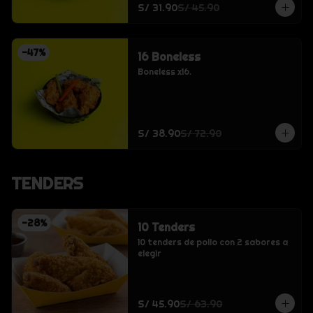
S/ 31.90
S/ 45.90
-
47
%
16 Boneless
Boneless x16.
S/ 38.90
S/ 72.90
TENDERS
-
28
%
10 Tenders
10 tenders de pollo con 2 sabores a 
elegir
S/ 45.90
S/ 63.90