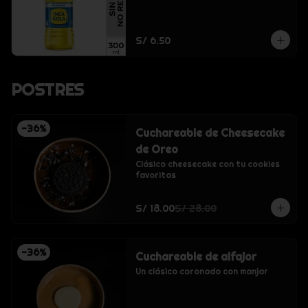
S/ 6.50
POSTRES
-
36
%
Cuchareable de Cheesecake
de Oreo
Clásico cheesecake con tu cookies 
favoritas
S/ 18.00
S/ 28.00
-
36
%
Cuchareable de alfajor
Un clásico coronado con manjar