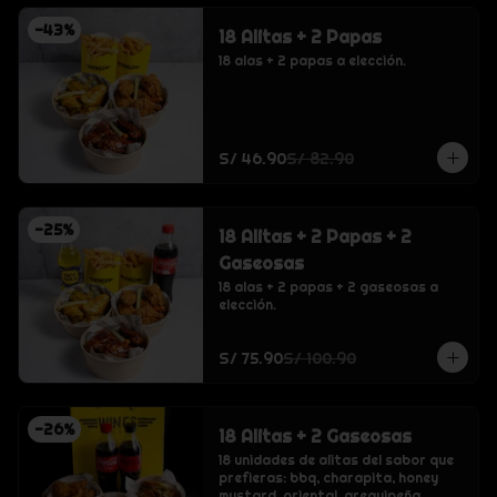
-
43
%
18 Alitas + 2 Papas
18 alas + 2 papas a elección.
S/ 46.90
S/ 82.90
-
25
%
18 Alitas + 2 Papas + 2
Gaseosas
18 alas + 2 papas + 2 gaseosas a 
elección.
S/ 75.90
S/ 100.90
-
26
%
18 Alitas + 2 Gaseosas
18 unidades de alitas del sabor que 
prefieras: bbq, charapita, honey 
mustard, oriental, arequipeña, 