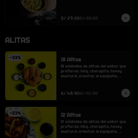
S/ 29.00
S/ 50.00
ALITAS
-
33
%
18 Alitas
18 unidades de alitas del sabor que 
prefieras: bbq, charapita, honey 
mustard, oriental, arequipeña, 
crispy o buffalo.
S/ 48.90
S/ 72.90
-
23
%
12 Alitas
12 unidades de alitas del sabor que 
prefieras: bbq, charapita, honey 
mustard, oriental, arequipeña, 
crispy o buffalo.