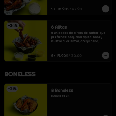
S/ 36.90
S/ 47.90
-
34
%
6 Alitas
6 unidades de alitas del sabor que 
prefieras: bbq, charapita, honey 
mustard, oriental, arequipeña, 
crispy o buffalo.
S/ 19.90
S/ 30.00
BONELESS
-
31
%
8 Boneless
Boneless x8.